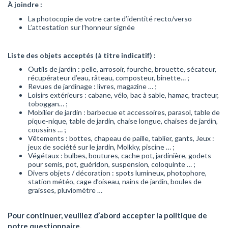
À joindre :
La photocopie de votre carte d’identité recto/verso
L’attestation sur l’honneur signée
Liste des objets acceptés (à titre indicatif) :
Outils de jardin : pelle, arrosoir, fourche, brouette, sécateur,
récupérateur d’eau, râteau, composteur, binette… ;
Revues de jardinage : livres, magazine … ;
Loisirs extérieurs : cabane, vélo, bac à sable, hamac, tracteur,
toboggan… ;
Mobilier de jardin : barbecue et accessoires, parasol, table de
pique-nique, table de jardin, chaise longue, chaises de jardin,
coussins … ;
Vêtements : bottes, chapeau de paille, tablier, gants, Jeux :
jeux de société sur le jardin, Molkky, piscine … ;
Végétaux : bulbes, boutures, cache pot, jardinière, godets
pour semis, pot, guéridon, suspension, coloquinte … ;
Divers objets / décoration : spots lumineux, photophore,
station météo, cage d’oiseau, nains de jardin, boules de
graisses, pluviomètre …
Pour continuer, veuillez d’abord accepter la politique de
notre questionnaire.